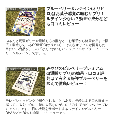
ブルーベリー＆ルテイン(オリヒ
眼精疲労サプリの口コミ・レビュー
ロ)はお菓子感覚の噛むサプリ！
ルテイン少ない？効果や成分など
も口コミレビュー
ぷるんと蒟蒻ゼリーや琉球もろみ酢など、お菓子から健康食品まで幅
広く製造しているORIHIRO(オリヒロ)。 そんなオリヒロが開発した
目にいい商品が、この「かんでおいしいチュアブルサプリ ブルーベ
リー＆ルテイン」です。 そ...
みやびのビルベリープレミアム
眼精疲労サプリの口コミ・レビュー
α(通販サプリ)の効果・口コミ評
判は？有名＆好評ブルーベリーを
飲んで徹底レビュー！
テレビショッピングで紹介されることもあり、年齢による目の衰えを
感じているを中心に、特に人気なのがこの「みやびのビルベリープレ
ミアムα」です。 目の機能をサポートするルテインやビルベリー、
DHAなどが20％も増量してリニューアル...