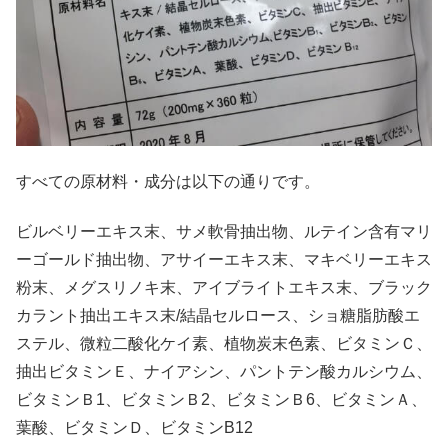
すべての原材料・成分は以下の通りです。
ビルベリーエキス末、サメ軟骨抽出物、ルテイン含有マリ
ーゴールド抽出物、アサイーエキス末、マキベリーエキス
粉末、メグスリノキ末、アイブライトエキス末、ブラック
カラント抽出エキス末/結晶セルロース、ショ糖脂肪酸エ
ステル、微粒二酸化ケイ素、植物炭末色素、ビタミンＣ、
抽出ビタミンＥ、ナイアシン、パントテン酸カルシウム、
ビタミンＢ1、ビタミンＢ2、ビタミンＢ6、ビタミンＡ、
葉酸、ビタミンＤ、ビタミンB12