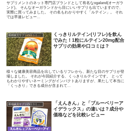
サプリメントのネット専門店ブランドとして有名なogaland(オーガラ
ンド)。 そんなオーガランドから目にいいサプリも出ていますので、
実際に買ってみました。 その名もわかりやすく「ルテイン」。 それ
では早速レビュー...
くっきりルテイン(リフレ)を飲ん
眼精疲労サプリの口コミ・レビュー
でみた！1粒にルテイン20mg配合
サプリの効果や口コミは？
様々な健康美容商品を出しているリフレから、新たな目のサプリが登
場しました。 それが今回紹介する、くっきりルテインです。 とって
もわかりやすいネーミングがインパクトありますが、果たして本当に
「くっきり」できる成分が含まれて...
「えんきん」と「ブルーベリーア
眼精疲労サプリの口コミ・レビュー
イデラックス」の違いは？成分や
価格などを比較レビュー