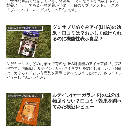
に優れた商品開発をしている小林製薬。 そんな日本を代表する大手
製薬メーカーである小林製薬が開発した目のサプリメントが、この
「ブルーベリー＆メグスリノ木EX」です。 ...
グミサプリめぐみアイ(UHA)の効
眼精疲労サプリの口コミ・レビュー
果・口コミは？おいしく続けられ
るのに機能性表示食品？
シゲキックスなどのお菓子で有名なUHA味覚糖のアイケア商品、第2
弾です。 前回は、ルテインというグミサプリを紹介しました。 今回
は、めぐみアイという商品を実際に食べてみましたので、さっそくレ
ビューしてみたいと思い...
ルテイン(オーガランド)の成分は
眼精疲労サプリの口コミ・レビュー
物足りない？口コミ・効果を調べ
てみた検証レビュー