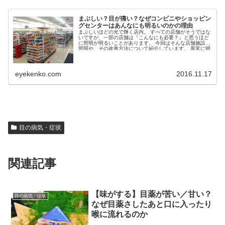
まぶしい？目が痛い？なぜコンビニやショッピン
グセンターはあんなにも明るいのかの理由
まぶしいほどの光で輝く店内。 すべての店舗がそうではな
いですが、一部の店舗は『こんなにも必要？』と思うほど
に照明が明るいことがあります。 今回はそんな店舗施設の
照明や、その改善方法について紹介しています。 異常に明
るい...
eyekenko.com
2016.11.17
目の病気・症状
関連記事
【味がする】目薬が苦い／甘い？
目の病気・症状
なぜ目薬さしたあと口に入ったり
喉に流れるのか