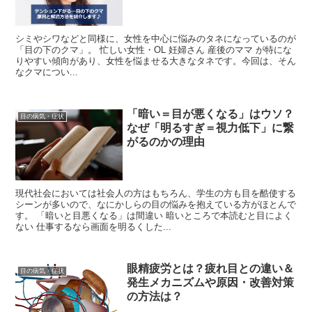
シミやシワなどと同様に、女性を中心に悩みのタネになっているのが
「目の下のクマ」。 忙しい女性・OL 妊婦さん 産後のママ が特にな
りやすい傾向があり、女性を悩ませる大きなタネです。今回は、そん
なクマについ...
「暗い＝目が悪くなる」はウソ？
目の病気・症状
なぜ「明るすぎ＝視力低下」に繋
がるのかの理由
現代社会においては社会人の方はもちろん、学生の方も目を酷使する
シーンが多いので、なにかしらの目の悩みを抱えている方がほとんで
す。 「暗いと目悪くなる」は間違い 暗いところで本読むと目によく
ない 仕事するなら画面を明るくした...
眼精疲労とは？疲れ目との違い＆
目の病気・症状
発生メカニズムや原因・改善対策
の方法は？