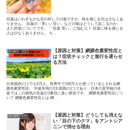
目薬はいわずもがな目の対しての薬ですが、味を感じる方は少なくあ
りません。 目薬の「苦い／甘い」などの味はどうして起こるのか、
また対策についてです。 「目薬 苦い」に悩む人々 目薬に味を感じる
人は少なくありません。 ち...
【原因と対策】網膜色素変性症と
目の病気・症状
は？症状チェックと進行を遅らせ
る方法
日本国内だけでも5万人、世界中で150万人が患っているとされる網
膜色素変性症。 中途失明の3大原因の1つであり、日本の盲学校の生
徒ではこの病気の生徒が2番目に多い状況です。 網膜色素変性症につ
いて 網膜色素変性症とは 網...
【原因と対策】どうしても消えな
目の病気・症状
い「目の下のクマ」をアントシア
ニンで消せる理由