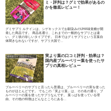
ミ・評判は？グミで効果があるの
かを徹底レビュー！
グミサプリ ルテインは、シゲキックスでお馴染みのUHA味覚糖が開
発した商品です。 商品名通り、これまでの一般的なサプリとは違
い、グミ状の珍しいタイプです。 日本ではグミサプリという言葉自
体聞きなれないですが、サプリ大国で...
実より葉の口コミ評判・効果は？
眼精疲労サプリの口コミ・レビュー
国内産ブルーベリー葉を使ったサ
プリの真相レビュー
ブルーベリーのサプリと言ったら普通は、ブルーベリーの実を使った
ものがほとんどです。 でもこの「実より葉」は、その名の通り、ブ
ルーベリーの葉を使ったサプリなんです。 葉っぱを使っている理
由、その他の特徴はどんなところにある...