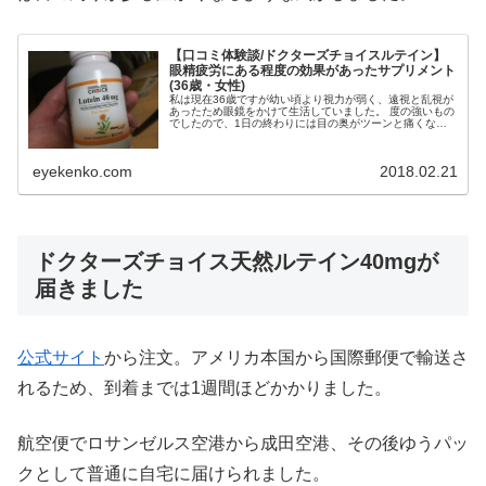
【口コミ体験談/ドクターズチョイスルテイン】
眼精疲労にある程度の効果があったサプリメント
(36歳・女性)
私は現在36歳ですが幼い頃より視力が弱く、遠視と乱視が
あったため眼鏡をかけて生活していました。 度の強いもの
でしたので、1日の終わりには目の奥がツーンと痛くなる
ような重くなるような疲労感がいつもありました。 また陽
の光が...
eyekenko.com
2018.02.21
ドクターズチョイス天然ルテイン40mgが
届きました
公式サイト
から注文。アメリカ本国から国際郵便で輸送さ
れるため、到着までは1週間ほどかかりました。
航空便でロサンゼルス空港から成田空港、その後ゆうパッ
クとして普通に自宅に届けられました。