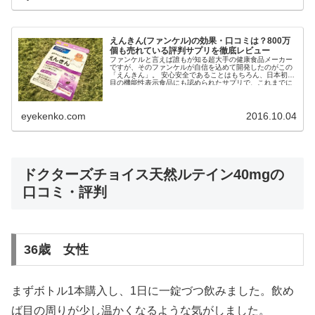
えんきん(ファンケル)の効果・口コミは？800万
個も売れている評判サプリを徹底レビュー
ファンケルと言えば誰もが知る超大手の健康食品メーカー
ですが、そのファンケルが自信を込めて開発したのがこの
「えんきん」。 安心安全であることはもちろん、日本初の
目の機能性表示食品にも認められたサプリで、これまでに
累計800万個以...
eyekenko.com
2016.10.04
ドクターズチョイス天然ルテイン40mgの
口コミ・評判
36歳 女性
まずボトル1本購入し、1日に一錠づつ飲みました。飲め
ば目の周りが少し温かくなるような気がしました。