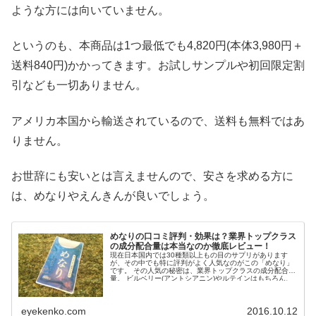
ような方には向いていません。
というのも、本商品は1つ最低でも4,820円(本体3,980円＋
送料840円)かかってきます。お試しサンプルや初回限定割
引なども一切ありません。
アメリカ本国から輸送されているので、送料も無料ではあ
りません。
お世辞にも安いとは言えませんので、安さを求める方に
は、めなりやえんきんが良いでしょう。
めなりの口コミ評判・効果は？業界トップクラス
の成分配合量は本当なのか徹底レビュー！
現在日本国内では30種類以上もの目のサプリがあります
が、その中でも特に評判がよく人気なのがこの「めなり」
です。 その人気の秘密は、業界トップクラスの成分配合
量。 ビルベリー(アントシアニン)やルテインはもちろん、
ゼアキサ...
eyekenko.com
2016.10.12