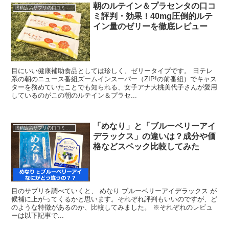
朝のルテイン＆プラセンタの口コ
眼精疲労サプリの口コミ・レビュー
ミ評判・効果！40mg圧倒的ルテ
イン量のゼリーを徹底レビュー
目にいい健康補助食品としては珍しく、ゼリータイプです。 日テレ
系の朝のニュース番組ズームインスーパー（ZIP!の前番組）でキャス
ターを務めていたことでも知られる、女子アナ大桃美代子さんが愛用
しているのがこの朝のルテイン＆プラセ...
「めなり」と「ブルーベリーアイ
眼精疲労サプリの口コミ・レビュー
デラックス」の違いは？成分や価
格などスペック比較してみた
目のサプリを調べていくと、 めなり ブルーベリーアイデラックス が
候補に上がってくるかと思います。それぞれ評判もいいのですが、ど
のような特徴があるのか、比較してみました。 ※それぞれのレビュ
ーは以下記事で...