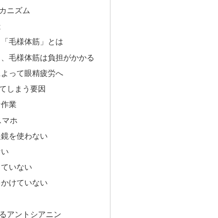
カニズム
造
る「毛様体筋」とは
と、毛様体筋は負担がかかる
によって眼精疲労へ
てしまう要因
ン作業
スマホ
眼鏡を使わない
ない
っていない
をかけていない
う
るアントシアニン