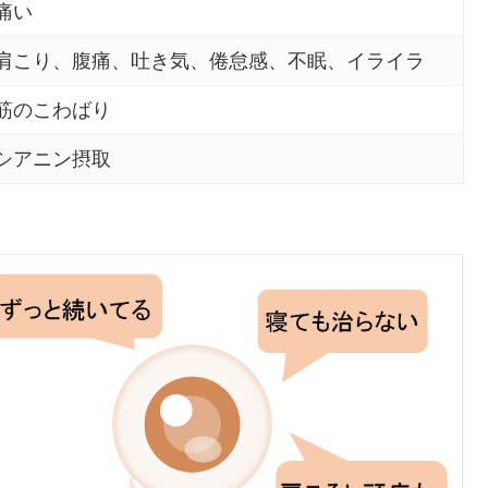
痛い
肩こり、腹痛、吐き気、倦怠感、不眠、イライラ
筋のこわばり
シアニン摂取