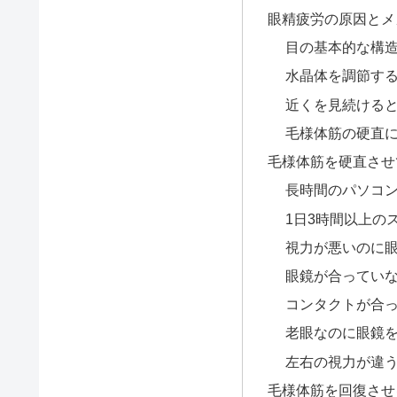
眼精疲労の原因とメ
目の基本的な構
水晶体を調節す
近くを見続ける
毛様体筋の硬直
毛様体筋を硬直させ
長時間のパソコ
1日3時間以上の
視力が悪いのに
眼鏡が合ってい
コンタクトが合
老眼なのに眼鏡
左右の視力が違
毛様体筋を回復させ